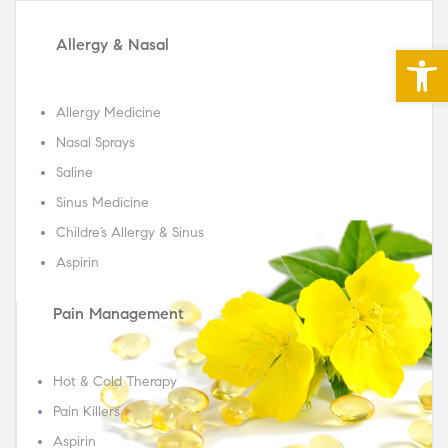
Allergy & Nasal
Abrir 
Allergy Medicine
Nasal Sprays
Saline
Sinus Medicine
Childre’s Allergy & Sinus
Aspirin
Pain Management
Hot & Cold Therapy
Pain Killers
Aspirin