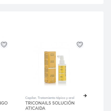
Capilar
,
Tratamiento tópico y oral
Capila
NGO
TRICONAILS SOLUCIÓN
TRI
ATICAIDA
CÁP