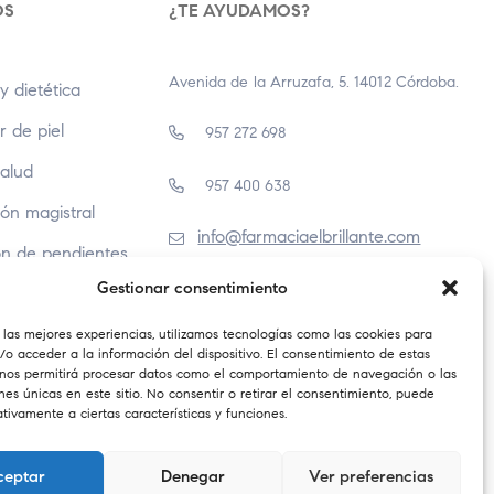
OS
¿TE AYUDAMOS?
Avenida de la Arruzafa, 5. 14012 Córdoba.
y dietética
r de piel
957 272 698
Salud
957 400 638
ón magistral
info@farmaciaelbrillante.com
ón de pendientes
Gestionar consentimiento
 las mejores experiencias, utilizamos tecnologías como las cookies para
o acceder a la información del dispositivo. El consentimiento de estas
 nos permitirá procesar datos como el comportamiento de navegación o las
ones únicas en este sitio. No consentir o retirar el consentimiento, puede
tivamente a ciertas características y funciones.
ceptar
Denegar
Ver preferencias