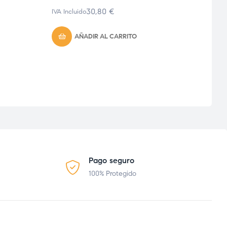
30,80
€
IVA Incluido
IVA Inc
AÑADIR AL CARRITO
Pago seguro
100% Protegido