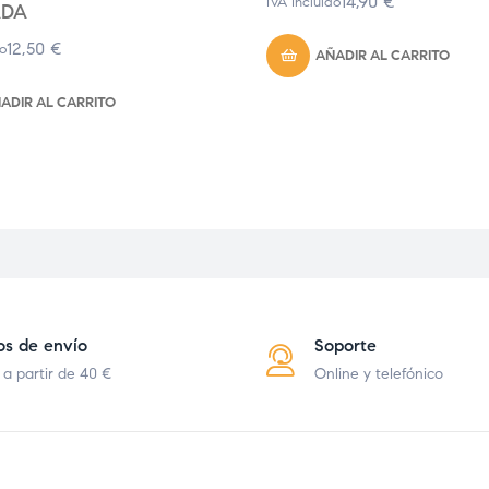
14,90
€
IVA Incluido
ADA
12,50
€
do
AÑADIR AL CARRITO
ADIR AL CARRITO
os de envío
Soporte
 a partir de 40 €
Online y telefónico