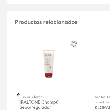
Productos relacionados
Capilar
,
Champú
Aceites, M
IRALTONE Champú
acondicio
Seborregulador
KLORA