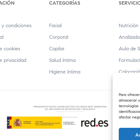
ACIÓN
CATEGORÍAS
SERVICI
 y condiciones
Facial
Nutrición 
al
Corporal
Analizado
de cookies
Capilar
Aula de 
de privacidad
Salud íntima
Formulaci
Higiene íntima
Colocaci
Para ofrecer
almacenar y/
tecnologías
identificaci
afectar nega
A