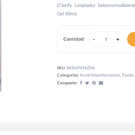
(Clarify Limpiador Sebonormalizant
Gel 50ml)
Cantidad:
-
+
SKU:
8436574362114
Categorías:
Acné/Imperfecciones
,
Facial
,
Compartir: