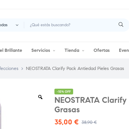
odas
l Brillante
Servicios
Tienda
Ofertas
Even
fecciones
>
NEOSTRATA Clarify Pack Antiedad Pieles Grasas
-10% OFF
NEOSTRATA Clarify 
Grasas
35,00
€
38,90
€