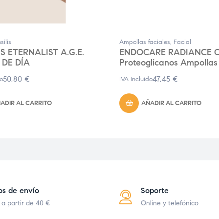
silis
Ampollas faciales
,
Facial
IS ETERNALIST A.G.E.
ENDOCARE RADIANCE C
DE DÍA
Proteoglicanos Ampollas
50,80
€
47,45
€
do
IVA Incluido
ADIR AL CARRITO
AÑADIR AL CARRITO
os de envío
Soporte
 a partir de 40 €
Online y telefónico