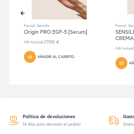
Facial
,
Sensilis
Facial
,
Sen
Origin PRO EGF-5 [Serum]
SENSIL
CREMA 
77,90
€
IVA Incluido
IVA Inclui
AÑADIR AL CARRITO
AÑ
Política de devoluciones
Gast
14 días para devolver el pedido
Gratis