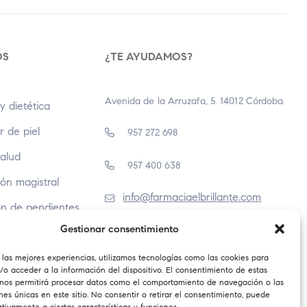
OS
¿TE AYUDAMOS?
Avenida de la Arruzafa, 5. 14012 Córdoba.
y dietética
r de piel
957 272 698
Salud
957 400 638
ón magistral
info@farmaciaelbrillante.com
ón de pendientes
Gestionar consentimiento
 las mejores experiencias, utilizamos tecnologías como las cookies para
o acceder a la información del dispositivo. El consentimiento de estas
 nos permitirá procesar datos como el comportamiento de navegación o las
ones únicas en este sitio. No consentir o retirar el consentimiento, puede
tivamente a ciertas características y funciones.