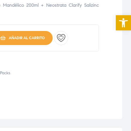
e Mandélico 200ml + Neostrata Clarify Salizinc
Abrir 
AÑADIR AL CARRITO
Packs