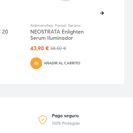
Antimanchas
,
Facial
,
Serúms
Facial
 20
NEOSTRATA Enlighten
END
Serum Iluminador
Cont
43,90
€
58,50
€
IVA Inc
AÑADIR AL CARRITO
Pago seguro
100% Protegido