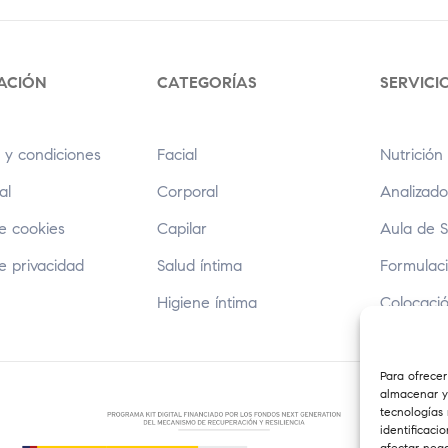
ACIÓN
CATEGORÍAS
SERVICI
 y condiciones
Facial
Nutrición 
al
Corporal
Analizado
de cookies
Capilar
Aula de 
de privacidad
Salud íntima
Formulaci
Higiene íntima
Colocaci
Para ofrecer
almacenar y/
tecnologías
identificaci
afectar nega