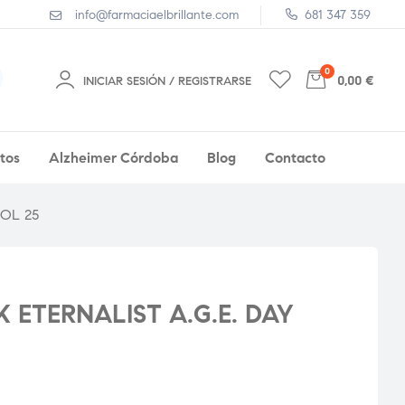
info@farmaciaelbrillante.com
681 347 359
0
0,00 €
INICIAR SESIÓN / REGISTRARSE
tos
Alzheimer Córdoba
Blog
Contacto
NOL 25
K ETERNALIST A.G.E. DAY