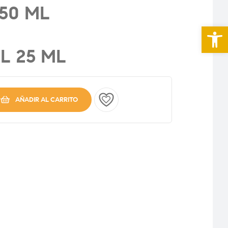
50 ML
Abrir 
L 25 ML
AÑADIR AL CARRITO