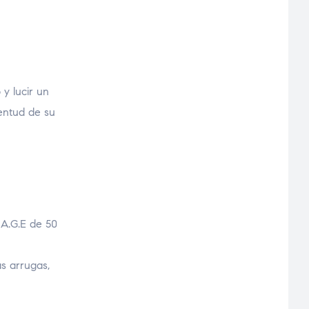
 y lucir un
ventud de su
 A.G.E de 50
as arrugas,