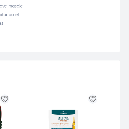
suave masaje
vitando el
st