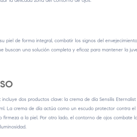
lizar la delicada zona del contorno de ojos.
 piel de forma integral, combatir los signos del envejecimiento
que buscan una solución completa y eficaz para mantener la ju
USO
 incluye dos productos clave: la crema de día Sensilis Eternalist
25 ml. La crema de día actúa como un escudo protector contra el
firmeza a la piel. Por otro lado, el contorno de ojos combate l
luminosidad.