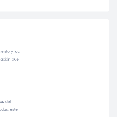
ento y lucir
rmación que
os del
adas, este