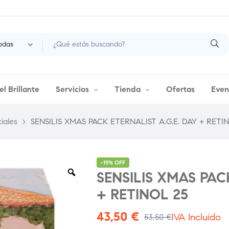
odas
l Brillante
Servicios
Tienda
Ofertas
Even
iales
>
SENSILIS XMAS PACK ETERNALIST A.G.E. DAY + RETI
-19% OFF
SENSILIS XMAS PAC
+ RETINOL 25
43,50
€
IVA Incluido
53,50
€