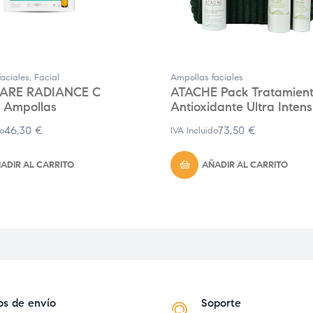
aciales
,
Facial
Ampollas faciales
ARE RADIANCE C
ATACHE Pack Tratamien
e Ampollas
Antioxidante Ultra Intens
46,30
€
73,50
€
do
IVA Incluido
ADIR AL CARRITO
AÑADIR AL CARRITO
os de envío
Soporte