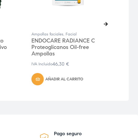
Ampollas faciales
,
Facial
Ampoll
to
ENDOCARE RADIANCE C
END
ivo
Proteoglicanos Oil-free
Ampo
Ampollas
IVA Inc
46,30
€
IVA Incluido
AÑADIR AL CARRITO
Pago seguro