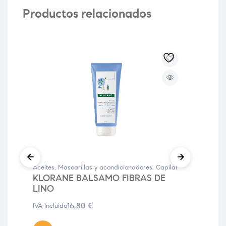
Productos relacionados
-2
Aceites, Mascarillas y acondicionadores
,
Capilar
Acei
KLORANE BALSAMO FIBRAS DE
Capi
LINO
Pro
CA
16,80
€
IVA Incluido
SU