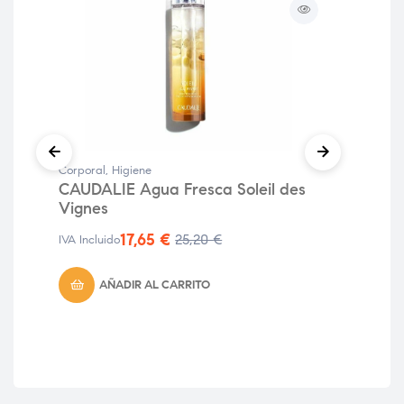
Corporal
,
Higiene
Anti
CAUDALIE Agua Fresca Soleil des
EL
Vignes
BU
17,65
€
25,20
€
IVA 
IVA Incluido
AÑADIR AL CARRITO