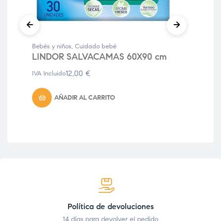
Bebés y niños
,
Cuidado bebé
Bebé
LINDOR SALVACAMAS 60X90 cm
MA
BI
12,00
€
IVA Incluido
IVA 
AÑADIR AL CARRITO
Política de devoluciones
14 días para devolver el pedido