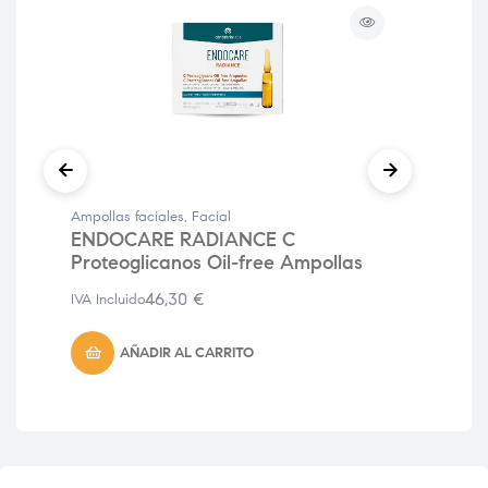
Ampollas faciales
,
Facial
Ant
ENDOCARE RADIANCE C
NE
Proteoglicanos Oil-free Ampollas
Il
46,30
€
43
IVA Incluido
AÑADIR AL CARRITO