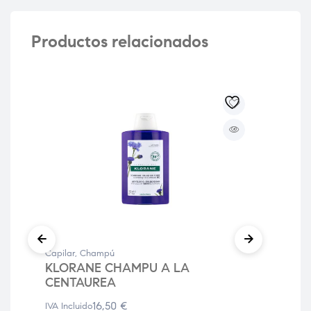
Productos relacionados
Capilar
,
Champú
Capi
KLORANE CHAMPU A LA
TR
CENTAUREA
IVA 
16,50
€
IVA Incluido