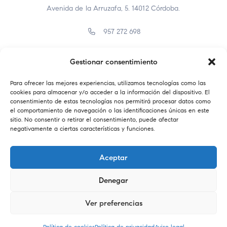
Avenida de la Arruzafa, 5. 14012 Córdoba.
957 272 698
957 400 638
Gestionar consentimiento
info@farmaciaelbrillante.com
Para ofrecer las mejores experiencias, utilizamos tecnologías como las
cookies para almacenar y/o acceder a la información del dispositivo. El
consentimiento de estas tecnologías nos permitirá procesar datos como
el comportamiento de navegación o las identificaciones únicas en este
sitio. No consentir o retirar el consentimiento, puede afectar
negativamente a ciertas características y funciones.
Aceptar
Denegar
Copyright © 2024. Farmacia el Brillante.
Ver preferencias
0
Política de cookies
Política de privacidad
Aviso legal