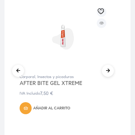
Corporal
,
Insectos y picaduras
Anti
AFTER BITE GEL XTREME
EL
CO
7,50
€
IVA Incluido
20
IVA 
AÑADIR AL CARRITO