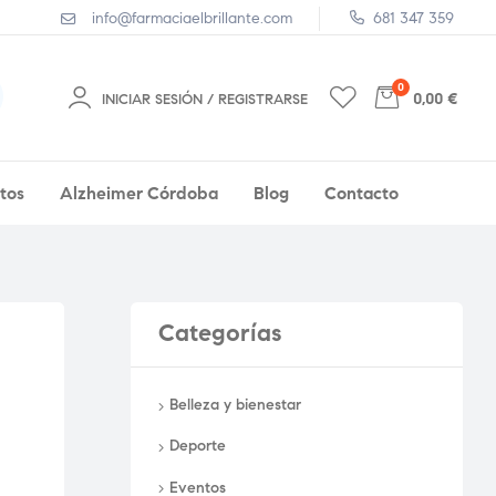
info@farmaciaelbrillante.com
681 347 359
0
0,00 €
INICIAR SESIÓN / REGISTRARSE
tos
Alzheimer Córdoba
Blog
Contacto
Categorías
Belleza y bienestar
Deporte
Eventos